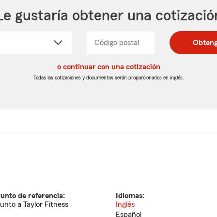
Le gustaría obtener una cotizació
cione
Código postal
Ingresa
Ingresa
Obteng
_____
un
un
re
código
código
cto
o continuar con una cotización
postal
postal
de
de
Todas las cotizaciones y documentos serán proporcionados en inglés.
egable
5
5
dígitos
dígitos
unto de referencia:
Idiomas:
unto a Taylor Fitness
Inglés
Español