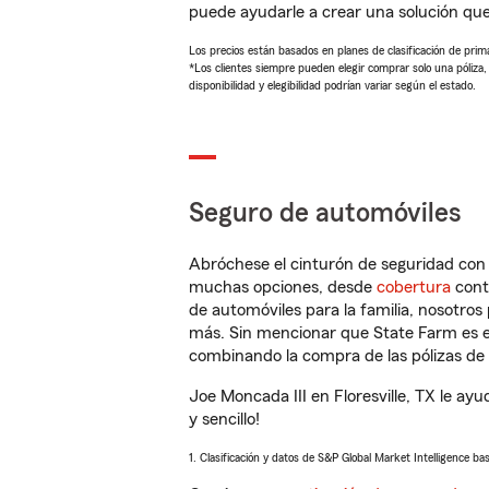
puede ayudarle a crear una solución qu
Los precios están basados en planes de clasificación de primas
*Los clientes siempre pueden elegir comprar solo una póliza
disponibilidad y elegibilidad podrían variar según el estado.
Seguro de automóviles
Abróchese el cinturón de seguridad co
muchas opciones, desde
cobertura
con
de automóviles para la familia, nosotro
más. Sin mencionar que State Farm es e
combinando la compra de las pólizas de 
Joe Moncada III en Floresville, TX le a
y sencillo!
1. Clasificación y datos de S&P Global Market Intelligence ba