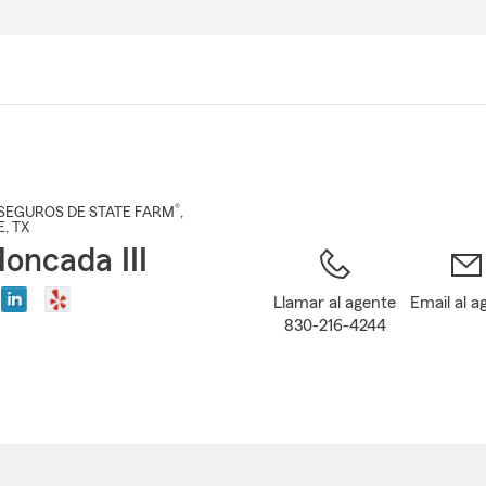
Pasar
al
contenido
principal
®
SEGUROS DE STATE FARM
,
E
, TX
oncada III
Llamar al agente
Email al a
830-216-4244