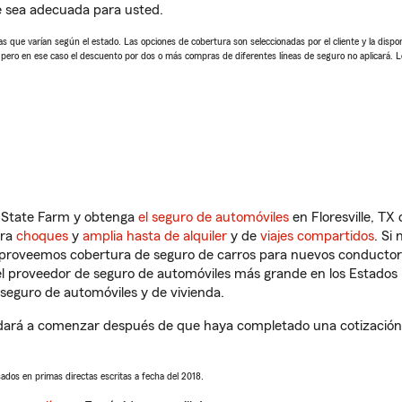
e sea adecuada para usted.
 que varían según el estado. Las opciones de cobertura son seleccionadas por el cliente y la disponib
, pero en ese caso el descuento por dos o más compras de diferentes líneas de seguro no aplicará. 
n State Farm y obtenga
el seguro de automóviles
en Floresville, TX
tra
choques
y
amplia hasta de alquiler
y de
viajes compartidos
. Si
s proveemos cobertura de seguro de carros para nuevos conductores
l proveedor de seguro de automóviles más grande en los Estados
seguro de automóviles y de vivienda.
yudará a comenzar después de que haya completado una cotización d
sados en primas directas escritas a fecha del 2018.