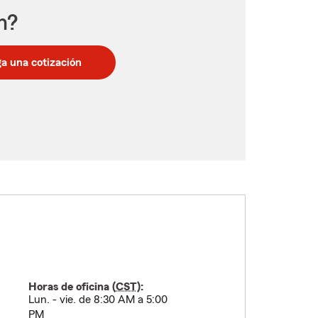
n?
a una cotización
Horas de oficina (
CST
):
Lun. - vie. de 8:30 AM a 5:00
PM