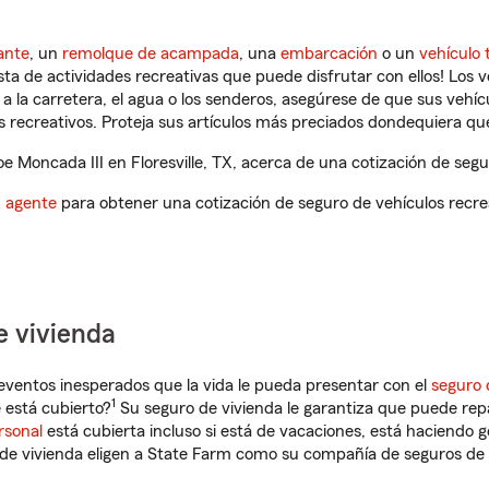
ante
, un
remolque de acampada
, una
embarcación
o un
vehículo 
ista de actividades recreativas que puede disfrutar con ellos! Los 
a la carretera, el agua o los senderos, asegúrese de que sus vehí
 recreativos. Proteja sus artículos más preciados dondequiera qu
 Moncada III en Floresville, TX, acerca de una cotización de segu
n agente
para obtener una cotización de seguro de vehículos recre
e vivienda
eventos inesperados que la vida le pueda presentar con el
seguro 
1
 está cubierto?
Su seguro de vivienda le garantiza que puede rep
rsonal
está cubierta incluso si está de vacaciones, está haciendo g
de vivienda eligen a State Farm como su compañía de seguros de 