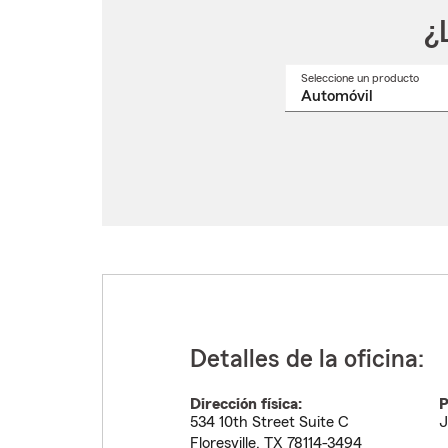
¿
Seleccione un producto
Selec
un
nomb
de
produ
del
menú
despl
Detalles de la oficina:
Dirección física:
P
534 10th Street Suite C
J
Floresville
,
TX
78114-3494