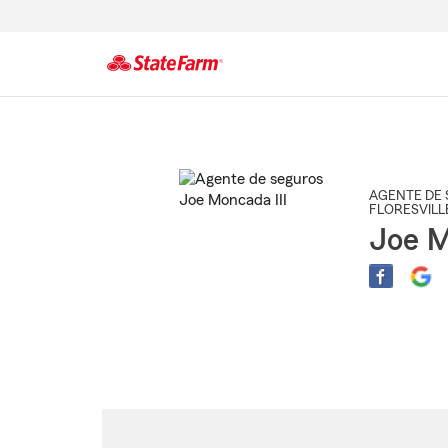
Comienzo
del
contenido
principal
AGENTE DE 
FLORESVILL
Joe M